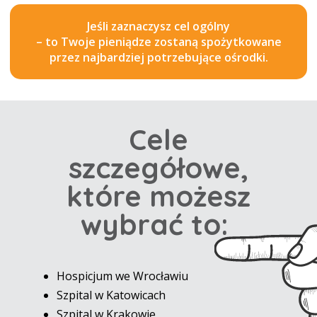
Jeśli zaznaczysz cel ogólny
– to Twoje pieniądze zostaną spożytkowane
przez najbardziej potrzebujące ośrodki.
Cele
szczegółowe,
które możesz
wybrać to:
Hospicjum we Wrocławiu
Szpital w Katowicach
Szpital w Krakowie