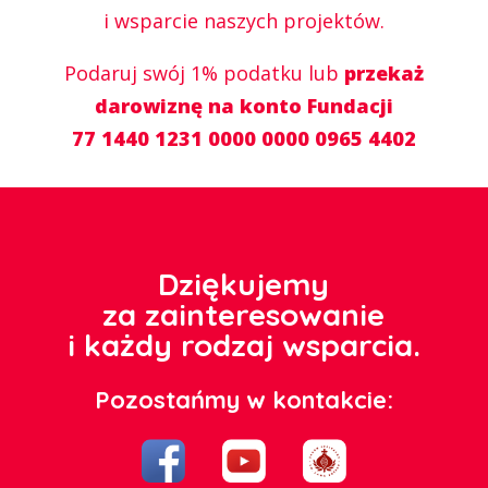
i wsparcie naszych projektów.
Podaruj swój 1% podatku lub
przekaż
darowiznę na konto Fundacji
77 1440 1231 0000 0000 0965 4402
Dziękujemy
za zainteresowanie
i każdy rodzaj wsparcia.
Pozostańmy w kontakcie: